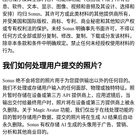
息、软件、文本、显示、图像、视频和音频及其设计、选择和
安排）均归 Sonus、其许可方或此类材料的其他提供商所有，
并受美国和国际版权、商标、专利、商业秘密和其他知识产权
或专有权利法的保护。未经 Sonus 明确事先书面许可，不得以
任何方式全部或部分复制、修改、复制、下载或分发该材料，
除非本条款和条件中明确规定。禁止任何未经授权使用材料的
行为。
我们如何处理用户提交的照片？
Sonus 绝不会将您的照片用于为您提供输出以外的任何目的。
我们不处理或存储用户输入的任何面部、物理或独特特征。照
片暂时存储在设备或第三方 API 提供商上，应用滤镜后，当
输出交付给最终用户时，照片将在设备或第三方提供商上被永
久删除。关于 Magic Avatar 功能，我们仅出于在线处理功能的
目的暂时存储用户数据，提交的照片将在生成 AI 结果后自动
永久删除。Sonus 有权存储 AI 生成的头像用于广告、营销、
分析和其他商业目的。