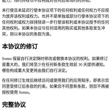
能力，违约弃权也不应构成对任何后续违约的弃权。
未行使且未延迟行使本协议项下的任何权利或任何权力不应视
为放弃该权利或权力。也并不是单独或部分行使本协议项下的
任何权利或权力就排除进一步行使该权利或本协议授予的任何
其他权利。如果本协议与任何适用的购买或其他条款发生冲
突，则以本协议的条款为准。
本协议的修订
Sonus 保留自行决定随时修改或替换本协议的权利。如果修订
是重大的，我们将至少在任何新条款生效前 30 天提供通知。
哪些构成重大变更将由我们自行决定。
在任何修订生效后继续访问或使用我们的应用程序，即表示您
同意受修订后条款的约束。如果您不同意新条款，则您不再被
授权使用 Sonus。
完整协议