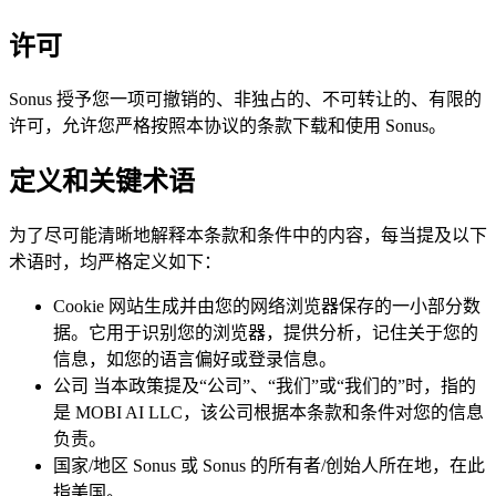
许可
Sonus 授予您一项可撤销的、非独占的、不可转让的、有限的
许可，允许您严格按照本协议的条款下载和使用 Sonus。
定义和关键术语
为了尽可能清晰地解释本条款和条件中的内容，每当提及以下
术语时，均严格定义如下：
Cookie 网站生成并由您的网络浏览器保存的一小部分数
据。它用于识别您的浏览器，提供分析，记住关于您的
信息，如您的语言偏好或登录信息。
公司 当本政策提及“公司”、“我们”或“我们的”时，指的
是 MOBI AI LLC，该公司根据本条款和条件对您的信息
负责。
国家/地区 Sonus 或 Sonus 的所有者/创始人所在地，在此
指美国。