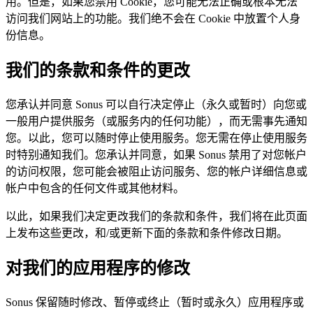
用。但是，如果您禁用 Cookie，您可能无法正确或根本无法
访问我们网站上的功能。我们绝不会在 Cookie 中放置个人身
份信息。
我们的条款和条件的更改
您承认并同意 Sonus 可以自行决定停止（永久或暂时）向您或
一般用户提供服务（或服务内的任何功能），而无需事先通知
您。以此，您可以随时停止使用服务。您无需在停止使用服务
时特别通知我们。您承认并同意，如果 Sonus 禁用了对您帐户
的访问权限，您可能会被阻止访问服务、您的帐户详细信息或
帐户中包含的任何文件或其他材料。
以此，如果我们决定更改我们的条款和条件，我们将在此页面
上发布这些更改，和/或更新下面的条款和条件修改日期。
对我们的应用程序的修改
Sonus 保留随时修改、暂停或终止（暂时或永久）应用程序或