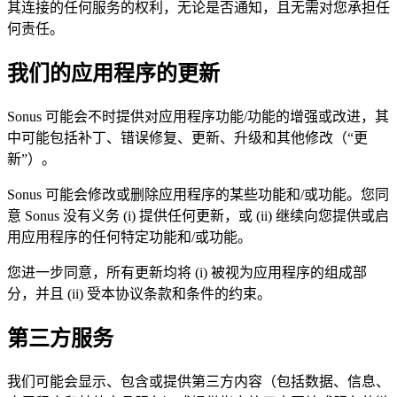
其连接的任何服务的权利，无论是否通知，且无需对您承担任
何责任。
我们的应用程序的更新
Sonus 可能会不时提供对应用程序功能/功能的增强或改进，其
中可能包括补丁、错误修复、更新、升级和其他修改（“更
新”）。
Sonus 可能会修改或删除应用程序的某些功能和/或功能。您同
意 Sonus 没有义务 (i) 提供任何更新，或 (ii) 继续向您提供或启
用应用程序的任何特定功能和/或功能。
您进一步同意，所有更新均将 (i) 被视为应用程序的组成部
分，并且 (ii) 受本协议条款和条件的约束。
第三方服务
我们可能会显示、包含或提供第三方内容（包括数据、信息、