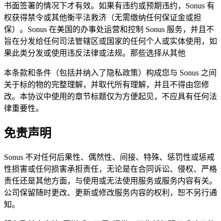
书面签署的情况下才有效。如果有违约或预期违约，Sonus 有
权获得禁令或其他衡平法救济（无需缴纳任何保证金或担
保）。Sonus 在美国的办事处运营和控制 Sonus 服务，并且不
旨在分发给任何司法管辖区或国家的任何个人或实体使用，如
果此类分发或使用违反法律或法规。那些选择从其他
本条款和条件（包括并纳入了隐私政策）构成您与 Sonus 之间
关于标的物的完整理解，并取代所有理解，并且不得由您修
改。本协议中使用的章节标题仅为方便起见，不应具有任何法
律重要性。
免责声明
Sonus 不对任何后果性、偶然性、间接、特殊、惩罚性或惩戒
性损害或任何损害承担责任，无论是在合同诉讼、侵权、严格
责任还是其他方面，与使用或无法使用服务或服务内容有关。
公司保留随时更改、更新或修改服务内容的权利，恕不另行通
知。