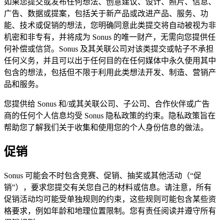
如果您提交或发布任何想法、创意建议、设计、照片、信息、
广告、数据或提案，包括关于新产品或改进产品、服务、功
能、技术或促销的想法，您明确同意此类提交将自动被视为非
机密和非专有，并将成为 Sonus 的唯一财产，无需向您提供任
何补偿或信贷。Sonus 及其关联公司对该类提交或帖子不承担
任何义务，并且可以出于任何目的在任何媒体中永久使用其中
包含的想法，包括但不限于利用此类想法开发、制造、营销产
品和服务。
您提供给 Sonus 和/或其关联公司、子公司、合作伙伴或广告
商的任何个人信息均受 Sonus 隐私政策的约束。隐私政策旨在
帮助您了解我们关于收集和使用您的个人身份信息的做法。
促销
Sonus 可能会不时包含竞赛、促销、抽奖或其他活动（“促
销”），要求您提交有关您自己的材料或信息。请注意，所有
促销活动均可能受单独规则的约束，这些规则可能包含某些资
格要求，例如年龄和地理位置限制。您有责任阅读并遵守所有