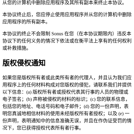
从您的计算机中删除应用程序及其所有副本来终止本协议。
本协议终止后，您应停止使用应用程序并从您的计算机中删除
应用程序的所有副本。
本协议的终止不会限制 Sonus 在您（在本协议期限内）违反本
协议下的任何义务的情况下依法或在衡平法上享有的任何权利
或补救措施。
版权侵权通知
如果您是版权所有者或此类所有者的代理人，并且认为我们应
用程序上的任何材料构成对您版权的侵犯，请联系我们并提供
以下信息：(a) 版权所有者或授权代表其行事的人员的物理或
电子签名；(b) 声称被侵权的材料的标识；(c) 您的联系信息，
包括您的地址、电话号码和电子邮件；(d) 您的一份声明，表
明您真诚地相信材料的使用未经版权所有者授权；以及 (e) 一
份声明，表明通知中的信息准确无误，并且在作伪证受罚的情
况下，您已获得授权代表所有者行事。