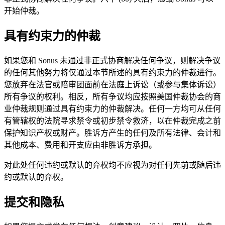
开始仲裁。
具有约束力的仲裁
如果您和 Sonus 未通过非正式协商解决任何争议，则解决争议
的任何其他努力将仅通过本节所述的具有约束力的仲裁进行。
您放弃在法官或陪审团面前在法庭上诉讼（或参与集体诉讼）
所有争议的权利。相反，所有争议均应按照美国仲裁协会的商
业仲裁规则通过具有约束力的仲裁解决。任何一方均可从任何
有管辖权的法院寻求禁令或初步禁令救济，以在仲裁完成之前
保护知识产权或财产。胜诉方产生的任何及所有法律、会计和
其他成本、费用和开支应由非胜诉方承担。
对此处任何违约或默认的弃权均不应视为对任何先前或随后违
约或默认的弃权。
提交和隐私