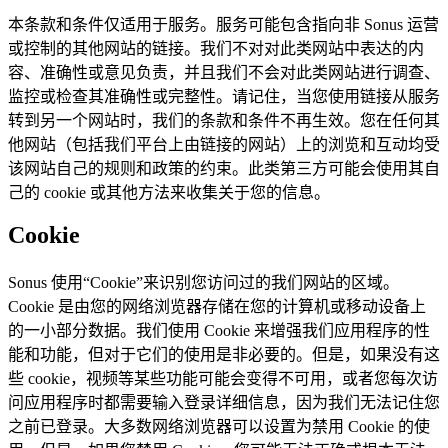
本条款和条件仅适用于服务。服务可能包含指向非 Sonus 运营
或控制的其他网站的链接。我们不对对此类网站中表达的内
容、准确性或意见负责，并且我们不会对此类网站进行调查、
监控或检查其准确性或完整性。请记住，当您使用链接从服务
转到另一个网站时，我们的条款和条件不再生效。您在任何其
他网站（包括我们平台上由链接的网站）上的浏览和互动均受
该网站自己的规则和政策的约束。此类第三方可能会使用其自
己的 cookie 或其他方法来收集关于您的信息。
Cookie
Sonus 使用“Cookie”来识别您访问过的我们网站的区域。
Cookie 是由您的网络浏览器存储在您的计算机或移动设备上
的一小部分数据。我们使用 Cookie 来增强我们应用程序的性
能和功能，但对于它们的使用是非必要的。但是，如果没有这
些 cookie，视频等某些功能可能会变得不可用，或者您每次访
问应用程序时都需要输入登录详细信息，因为我们无法记住您
之前已登录。大多数网络浏览器可以设置为禁用 Cookie 的使